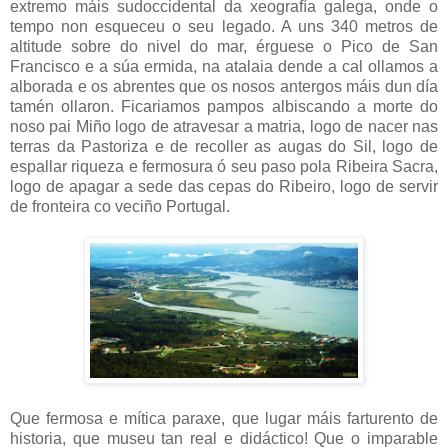
extremo máis sudoccidental da xeografía galega, onde o
tempo non esqueceu o seu legado. A uns 340 metros de
altitude sobre do nivel do mar, érguese o Pico de San
Francisco e a súa ermida, na atalaia dende a cal ollamos a
alborada e os abrentes que os nosos antergos máis dun día
tamén ollaron. Ficariamos pampos albiscando a morte do
noso pai Miño logo de atravesar a matria, logo de nacer nas
terras da Pastoriza e de recoller as augas do Sil, logo de
espallar riqueza e fermosura ó seu paso pola Ribeira Sacra,
logo de apagar a sede das cepas do Ribeiro, logo de servir
de fronteira co veciño Portugal.
Que fermosa e mítica paraxe, que lugar máis farturento de
historia, que museu tan real e didáctico! Que o imparable