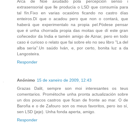
Arca de Noé axudado pola percepción senso i
extrasensorial que lle producía o LSD que consumía para
tal fín.Fixo en varias ocasións ficando no castro días
enteiros.Dí que o acadou pero que non o contará, que
haberá que experimentalo na propia pel.Pódese pensar
que é unha chorrada propia das moitas que dí este gran
coñecedor da India e tamén amigo de Aznar, pero en todo
caso é curioso o relato que fai sobre elo no seu libro "La del
alba sería".Un saúdo Iván, e, por certo, bonita luz a da
Langosteira.
Responder
Anónimo
15 de xaneiro de 2009, 12:43
Grazas Dalit, sempre son moi interesantes os teus
comentarios. Prométoche unha pronta actualización sobre
un dos poucos castros que fican de fronte ao mar. O de
Baroña e o de Zafouro son os meus favoritos, pero iso sí,
sen LSD (jeje). Unha fonda aperta, amigo.
Responder