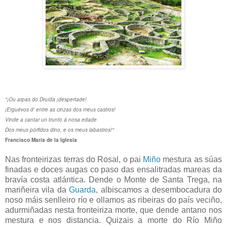
"¡Ou arpas do Druída ¡despertade!
¡Erguévos d' entre as cinzas dos meus castros!
Vinde a cantar un trunfo á nosa edade
Dos meus pórfidos dino, e os meus labastros!"
Francisco María de la Iglesia
Nas fronteirizas terras do Rosal, o pai
Miño
mestura as súas
finadas e doces augas co paso das ensalitradas mareas da
bravía costa atlántica. Dende o Monte de Santa Trega, na
mariñeira vila da
Guarda
, albiscamos a desembocadura do
noso máis senlleiro río e ollamos as ribeiras do país veciño,
adurmiñadas nesta fronteiriza morte, que dende antano nos
mestura e nos distancia. Quizais a morte do Río Miño